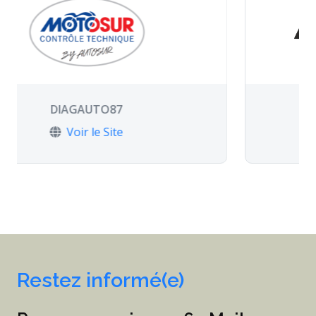
87
AXCEA
te
Voir le Site
Restez informé(e)